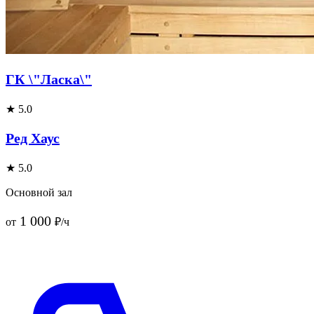
ГК \"Ласка\"
★ 5.0
Ред Хаус
★ 5.0
Основной зал
1 000
от
₽/ч