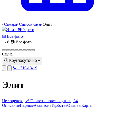
/
Самара
/
Список саун
/
Элит
📷 0 фото
▦ Все фото
1 / 8
📷 Все фото
Сауна
🕐
Круглосуточно
▾
📞 +310-13-19
Элит
Нет оценок
|
📍 Галактионовская улица, 34
Описание
Парные
Аква зона
Удобства
Отзывы
Карта